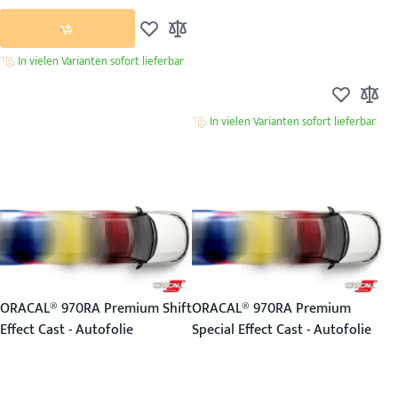
Zur Wunschliste hinzufügen
Zur Vergleichsliste hinzufügen
In vielen Varianten sofort lieferbar
Zur Wunsch
Zur Ver
In vielen Varianten sofort lieferbar
ORACAL® 970RA Premium Shift
ORACAL® 970RA Premium
Effect Cast - Autofolie
Special Effect Cast - Autofolie