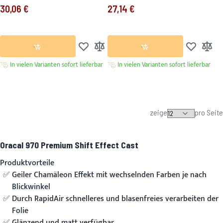
30,06 €
27,14 €
Ab
Ab
Zur Wunschliste hinzufügen
Zur Vergleichsliste hinzufügen
Zur Wunsch
Zur Ver
In vielen Varianten sofort lieferbar
In vielen Varianten sofort lieferbar
zeige
pro Seite
Oracal 970 Premium Shift Effect Cast
Produktvorteile
Geiler Chamäleon Effekt mit wechselnden Farben je nach
Blickwinkel
Durch RapidAir schnelleres und blasenfreies verarbeiten der
Folie
Glänzend und matt verfügbar