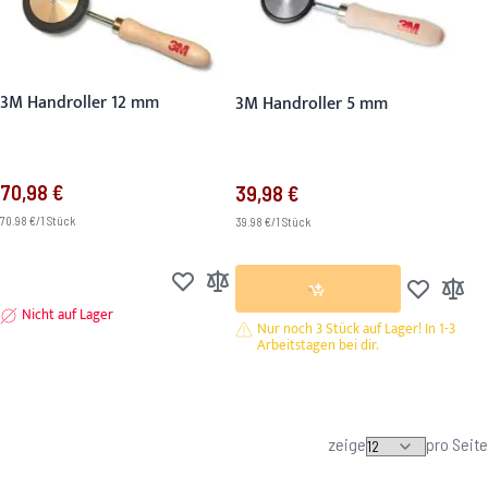
3M Handroller 12 mm
3M Handroller 5 mm
70,98 €
39,98 €
70.98 €/1 Stück
39.98 €/1 Stück
Zur Wunschliste hinzufügen
Zur Vergleichsliste hinzufügen
Zur Wunsch
Zur Ver
Nicht auf Lager
Nur noch 3 Stück auf Lager! In 1-3
Arbeitstagen bei dir.
zeige
pro Seite