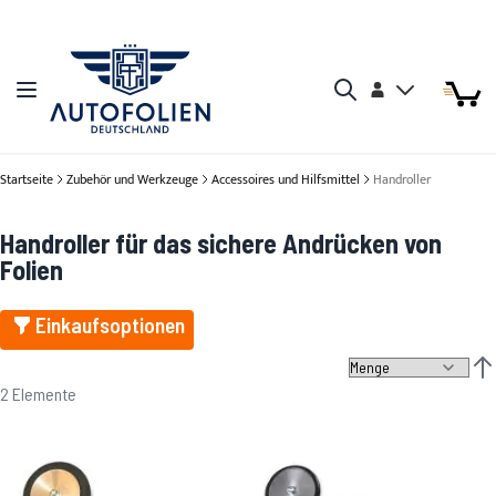
Zum Inhalt springen
Arti
Arti
Konto
Navigation umschalten
Mein W
Search
Startseite
Zubehör und Werkzeuge
Accessoires und Hilfsmittel
Handroller
Handroller für das sichere Andrücken von
Folien
Einkaufsoptionen
Abs
2
Elemente