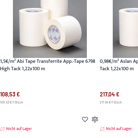
1,5€/m² Abi Tape Transferrite App.-Tape 6798
0,98€/m² Aslan Ap
High Tack 1,22x100 m
Tack 1,22x100 m
108,53 €
217,04 €
108.53 €/1 Stück
217.04 €/1 Stück
Zur Wunschliste hinzufüge
Zur Vergleichsliste hi
Nicht auf Lager
Nicht auf Lager