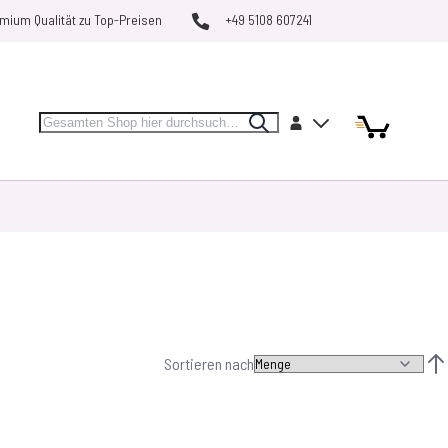
mium Qualität zu Top-Preisen
+49 5108 607241
Search
Artikel
Artikel
Konto
Search
Mein Warenk
MARKEN
RESTPOSTEN
VERGLEICHEN
Sortieren nach
Abs