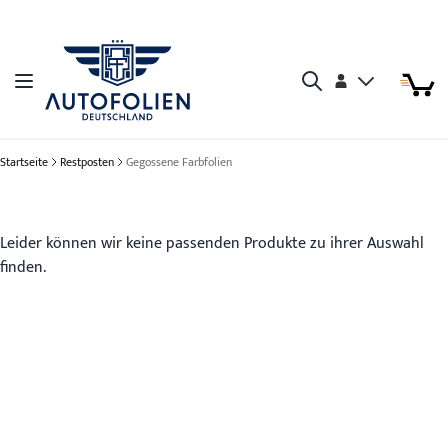
Zum Inhalt springen
Arti
Arti
Konto
Navigation umschalten
Mein W
Search
Startseite
Restposten
Gegossene Farbfolien
Leider können wir keine passenden Produkte zu ihrer Auswahl
finden.