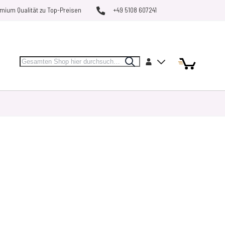
mium Qualität zu Top-Preisen
+49 5108 607241
Search
Artikel
Artikel
Konto
Search
Mein Warenk
MARKEN
RESTPOSTEN
VERGLEICHEN