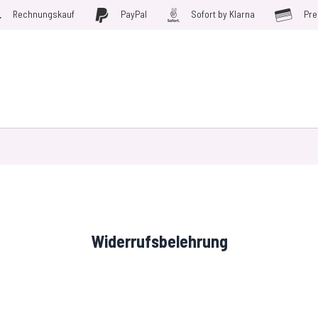
Rechnungskauf
PayPal
Sofort by Klarna
Pre
D WERKZEUGE
MÖBELFOLIEN
PLOTTERFOLIE
SALE
Widerrufsbelehrung