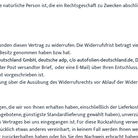
 natürliche Person ist, die ein Rechtsgeschäft zu Zwecken abschl
den diesen Vertrag zu widerrufen. Die Widerrufsfrist beträgt vi
in Besitz genommen haben bzw. hat.
utschland GmbH, deutsche adp, c/o autofolien-deutschland.de, Di
 der Post versandter Brief, oder eine E-Mail) über Ihren Entschluss
t vorgeschrieben ist.
ilung über die Ausübung des Widerrufsrechts vor Ablauf der Wider
en, die wir von Ihnen erhalten haben, einschließlich der Lieferko
 angebotene, günstigste Standardlieferung gewählt haben), unver
s Vertrages bei uns eingegangen ist. Für diese Rückzahlung verwe
rücklich etwas anderes vereinbart; in keinem Fall werden Ihnen w
r zurückerhalten haben oder bis Sie den Nachweis erbracht haben