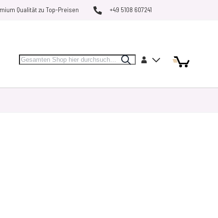
mium Qualität zu Top-Preisen
+49 5108 607241
Search
Artikel
Artikel
Konto
Search
Mein Warenk
MARKEN
RESTPOSTEN
VERGLEICHEN