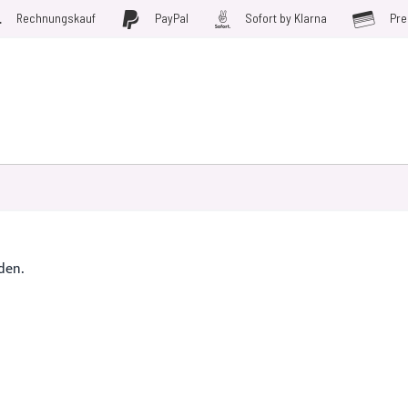
Rechnungskauf
PayPal
Sofort by Klarna
Pre
D WERKZEUGE
MÖBELFOLIEN
PLOTTERFOLIE
SALE
den.