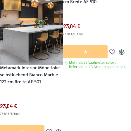
cm Breite AF-S10
23,04 €
23.04 €/1 Stück
Zur Wunsch
Zur Ver
Mehr als 25 Laufmeter sofort
lieferbar! In 1-3 Arbeitstagen bei dir.
Metamark Interior Möbelfolie
selbstklebend Bianco Marble
122 cm Breite AF-S01
23,04 €
23.04 €/1 Stück