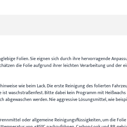
glebige Folien. Sie eignen sich durch ihre hervorragende Anpassu
hätzen die Folie aufgrund ihrer leichten Verarbeitung und der ei
hinweise wie beim Lack. Die erste Reinigung des folierten Fahrz
olie ist waschstraßenfest. Bitte dabei kein Programm mit Heißwac
ich abgewaschen werden. Nie aggressive Lösungsmittel, wie beisp
Trennmittel oder allgemeine Reinigungsflüssigkeiten, um die Folie
esttemperatur von +85°C nachzuföhnen. Carbon-Look und BR gebür