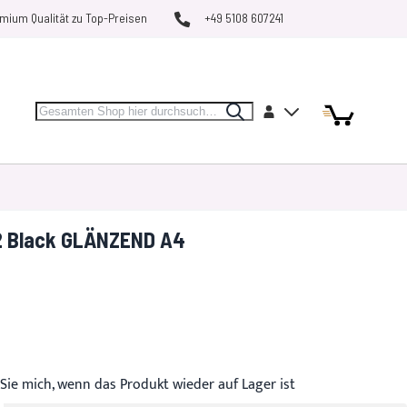
mium Qualität zu Top-Preisen
+49 5108 607241
Search
Artikel
Artikel
Konto
Search
Mein Warenk
MARKEN
RESTPOSTEN
VERGLEICHEN
2 Black GLÄNZEND A4
Sie mich, wenn das Produkt wieder auf Lager ist