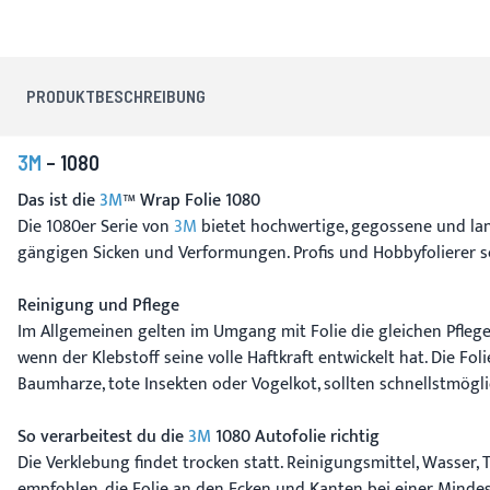
PRODUKTBESCHREIBUNG
3M
– 1080
Das ist die
3M
™ Wrap Folie 1080
Die 1080er Serie von
3M
bietet hochwertige, gegossene und lan
gängigen Sicken und Verformungen. Profis und Hobbyfolierer sc
Reinigung und Pflege
Im Allgemeinen gelten im Umgang mit Folie die gleichen Pflege
wenn der Klebstoff seine volle Haftkraft entwickelt hat. Die F
Baumharze, tote Insekten oder Vogelkot, sollten schnellstmögl
So verarbeitest du die
3M
1080 Autofolie richtig
Die Verklebung findet trocken statt. Reinigungsmittel, Wasser, 
empfohlen, die Folie an den Ecken und Kanten bei einer Mind