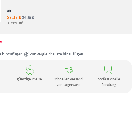
ab
29,39 €
Angebotspreis
34,99 €
UVP
2
19.34 €/1 m
er
e hinzufügen
Zur Vergleichsliste hinzufügen
günstige Preise
schneller Versand
professionelle
r
von Lagerware
Beratung