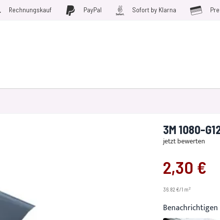
Rechnungskauf
PayPal
Sofort by Klarna
Pre
D WERKZEUGE
MÖBELFOLIEN
PLOTTERFOLIE
SALE
3M 1080-G1
jetzt bewerten
2,30 €
2
36.82 €/1 m
Benachrichtigen 