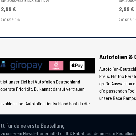
3M 2080-S12 Black Satin A4
3M 2080-
2,99 €
2,99 €
2.99 €/1 Stück
2.99 €/1 Stü
Autofolien & 
Autofolien-Deutsch
Preis. Mit Top Hers
 ist unser Ziel bei Autofolien Deutschland
große Auswahl an e
 oberste Priorität. Du kannst darauf vertrauen,
die passenden Tools
unsere Race Ramps, 
 zahlen – bei Autofolien Deutschland hast du die
tt für deine erste Bestellung
 zu unserem Newsletter erhältst du 10€ Rabatt auf deine erste Bestellun