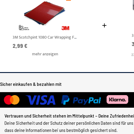
3
3M Scotchpint 1080 Car Wrapping Folie - DIN A4 Mix & Match Farbfächer
A
3
Ab
2,99 €
mehr anzeigen
2
Sicher einkaufen & bezahlen mit
Vertrauen und Sicherheit stehen im Mittelpunkt – Deine Zufriedenheit
Deine Sicherheit und der Schutz deiner persönlichen Daten sind für uns
dass deine Informationen bei uns bestmöglich gesichert sind.