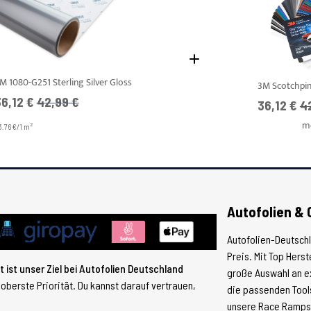
M 1080-G251 Sterling Silver Gloss
ngebotspreis
UVP
6,12 €
42,99 €
Ab
U
36,12 €
4
m
2
3.76 €/1 m
Autofolien & 
Autofolien-Deutsch
Preis. Mit Top Hers
 ist unser Ziel bei Autofolien Deutschland
große Auswahl an e
 oberste Priorität. Du kannst darauf vertrauen,
die passenden Tools
unsere Race Ramps, 