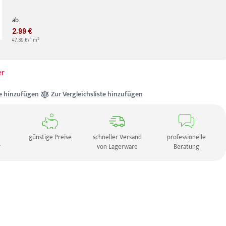
ab
2,99 €
2
47.89 €/1 m
er
e hinzufügen
Zur Vergleichsliste hinzufügen
günstige Preise
schneller Versand
professionelle
r
von Lagerware
Beratung