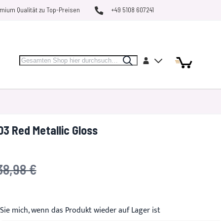
mium Qualität zu Top-Preisen
+49 5108 607241
Search
Artikel
Artikel
Konto
Search
Mein Warenk
MARKEN
RESTPOSTEN
VERGLEICHEN
3 Red Metallic Gloss
UVP
38,98 €
Sie mich, wenn das Produkt wieder auf Lager ist