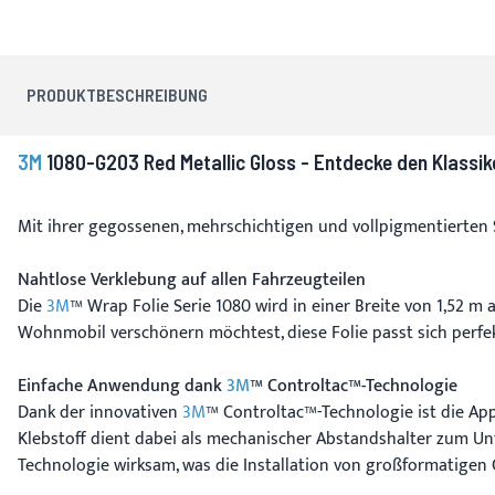
PRODUKTBESCHREIBUNG
3M
1080-G203 Red Metallic Gloss - Entdecke den Klassik
Mit ihrer gegossenen, mehrschichtigen und vollpigmentierten S
Nahtlose Verklebung auf allen Fahrzeugteilen
Die
3M
™ Wrap Folie Serie 1080 wird in einer Breite von 1,52 m
Wohnmobil verschönern möchtest, diese Folie passt sich perfek
Einfache Anwendung dank
3M
™ Controltac™-Technologie
Dank der innovativen
3M
™ Controltac™-Technologie ist die Appl
Klebstoff dient dabei als mechanischer Abstandshalter zum U
Technologie wirksam, was die Installation von großformatigen G