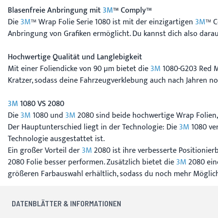
Blasenfreie Anbringung mit
3M
™ Comply™
Die
3M
™ Wrap Folie Serie 1080 ist mit der einzigartigen
3M
™ C
Anbringung von Grafiken ermöglicht. Du kannst dich also darau
Hochwertige Qualität und Langlebigkeit
Mit einer Foliendicke von 90 µm bietet die
3M
1080-G203 Red Me
Kratzer, sodass deine Fahrzeugverklebung auch nach Jahren no
3M
1080 VS 2080
Die
3M
1080 und
3M
2080 sind beide hochwertige Wrap Folien, 
Der Hauptunterschied liegt in der Technologie: Die
3M
1080 ve
Technologie ausgestattet ist.
Ein großer Vorteil der
3M
2080 ist ihre verbesserte Positionie
2080 Folie besser performen. Zusätzlich bietet die
3M
2080 ein
größeren Farbauswahl erhältlich, sodass du noch mehr Möglichk
DATENBLÄTTER & INFORMATIONEN