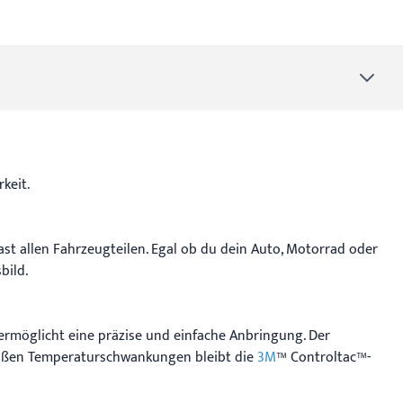
keit.
fast allen Fahrzeugteilen. Egal ob du dein Auto, Motorrad oder
bild.
t ermöglicht eine präzise und einfache Anbringung. Der
großen Temperaturschwankungen bleibt die
3M
™ Controltac™-