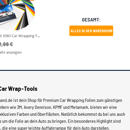
GESAMT:
ALLES IN DEN WARENKORB
3M Scotchpint 1080 Car Wrapping Folie
VP
2,99 €
ehr anzeigen
Car Wrap-Tools
land.de ist dein Shop für Premium Car Wrapping Folien zum günstigen
tellern wie 3M, Avery Dennison, KPMF und Metamark, bieten wir eine
xklusiven Farben und Oberflächen. Natürlich bekommst du bei uns auch
 um die Folie an dein Auto zu bringen. Ein besonderes Highlight sind
die eine super leichte Auffahrrampe für dein Auto darstellen.