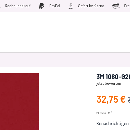
Rechnungskauf
PayPal
Sofort by Klarna
Pre
D WERKZEUGE
MÖBELFOLIEN
PLOTTERFOLIE
SALE
3M 1080-G20
jetzt bewerten
32,75 €
Angebotspreis
2
21.55 €/1 m
Benachrichtigen 