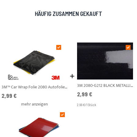
HÄUFIG ZUSAMMEN GEKAUFT
3M 2080-G212 BLACK METALLIC GLÄNZEND A4
3M™ Car Wrap Folie 2080 Autofolie - DIN A4 Mix & Match Farbfächer
2,99 €
Ab
2,99 €
mehr anzeigen
2.99 €/1 Stück