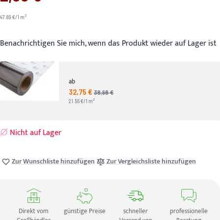
2
47.89 €/1 m
Benachrichtigen Sie mich, wenn das Produkt wieder auf Lager ist
ab
32,75 €
Angebotspreis
38,98 €
UVP
2
21.55 €/1 m
Nicht auf Lager
Zur Wunschliste hinzufügen
Zur Vergleichsliste hinzufügen
Direkt vom
günstige Preise
schneller
professionelle