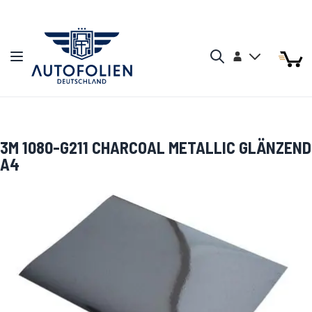
Zum Inhalt springen
Arti
Arti
Konto
Navigation umschalten
Mein W
Search
3M 1080-G211 CHARCOAL METALLIC GLÄNZEND
A4