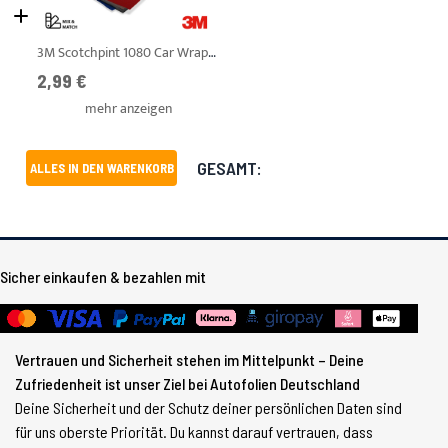
3M Scotchpint 1080 Car Wrapping Folie - DIN A4 Mix & Match Farbfächer
Ab
2,99 €
mehr anzeigen
GESAMT:
ALLES IN DEN WARENKORB
Sicher einkaufen & bezahlen mit
Vertrauen und Sicherheit stehen im Mittelpunkt – Deine
Zufriedenheit ist unser Ziel bei Autofolien Deutschland
Deine Sicherheit und der Schutz deiner persönlichen Daten sind
für uns oberste Priorität. Du kannst darauf vertrauen, dass