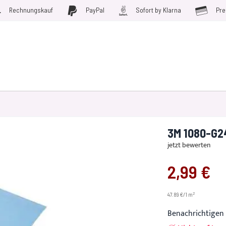
Rechnungskauf
PayPal
Sofort by Klarna
Pre
D WERKZEUGE
MÖBELFOLIEN
PLOTTERFOLIE
SALE
3M 1080-G2
jetzt bewerten
2,99 €
2
47.89 €/1 m
Benachrichtigen 