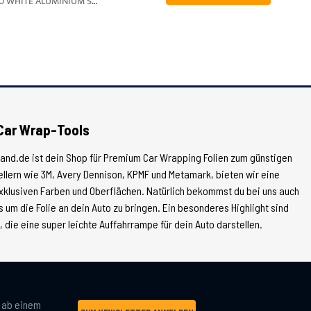
3M 2080-S120 WHITE ALUMINIUM ST A4
Car Wrap-Tools
land.de ist dein Shop für Premium Car Wrapping Folien zum günstigen
tellern wie 3M, Avery Dennison, KPMF und Metamark, bieten wir eine
xklusiven Farben und Oberflächen. Natürlich bekommst du bei uns auch
 um die Folie an dein Auto zu bringen. Ein besonderes Highlight sind
die eine super leichte Auffahrrampe für dein Auto darstellen.
g ab einem