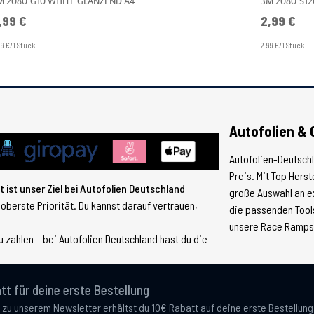
M 2080-G10 WHITE GLÄNZEND A4
,99 €
2,99 €
99 €/1 Stück
2.99 €/1 Stück
Autofolien & 
Autofolien-Deutsch
Preis. Mit Top Hers
 ist unser Ziel bei Autofolien Deutschland
große Auswahl an e
 oberste Priorität. Du kannst darauf vertrauen,
die passenden Tools
unsere Race Ramps, 
 zahlen – bei Autofolien Deutschland hast du die
tt für deine erste Bestellung
 zu unserem Newsletter erhältst du 10€ Rabatt auf deine erste Bestellun