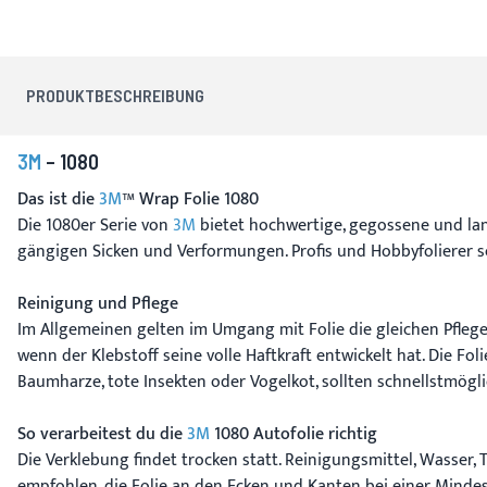
PRODUKTBESCHREIBUNG
3M
– 1080
Das ist die
3M
™ Wrap Folie 1080
Die 1080er Serie von
3M
bietet hochwertige, gegossene und lan
gängigen Sicken und Verformungen. Profis und Hobbyfolierer sc
Reinigung und Pflege
Im Allgemeinen gelten im Umgang mit Folie die gleichen Pflege
wenn der Klebstoff seine volle Haftkraft entwickelt hat. Die F
Baumharze, tote Insekten oder Vogelkot, sollten schnellstmögl
So verarbeitest du die
3M
1080 Autofolie richtig
Die Verklebung findet trocken statt. Reinigungsmittel, Wasser, 
empfohlen, die Folie an den Ecken und Kanten bei einer Mind