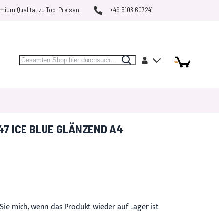
mium Qualität zu Top-Preisen
+49 5108 607241
Search
Artikel
Artikel
Konto
Search
Mein Warenk
MARKEN
RESTPOSTEN
VERGLEICHEN
47 ICE BLUE GLÄNZEND A4
Sie mich, wenn das Produkt wieder auf Lager ist