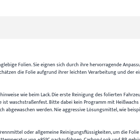
glebige Folien. Sie eignen sich durch ihre hervorragende Anpassu
hätzen die Folie aufgrund ihrer leichten Verarbeitung und der ei
hinweise wie beim Lack. Die erste Reinigung des folierten Fahrz
olie ist waschstraßenfest. Bitte dabei kein Programm mit Heißwac
ich abgewaschen werden. Nie aggressive Lösungsmittel, wie beisp
Trennmittel oder allgemeine Reinigungsflüssigkeiten, um die Folie
esttemperatur von +85°C nachzuföhnen. Carbon-Look und BR gebür