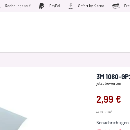
Rechnungskauf
PayPal
Sofort by Klarna
Pre
D WERKZEUGE
MÖBELFOLIEN
PLOTTERFOLIE
SALE
3M 1080-GP
jetzt bewerten
2,99 €
2
47.89 €/1 m
Benachrichtigen 