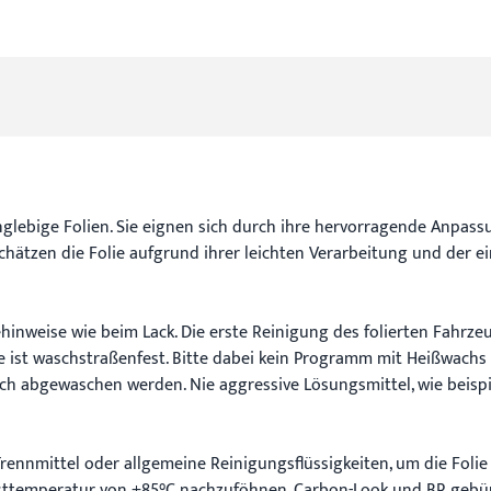
glebige Folien. Sie eignen sich durch ihre hervorragende Anpassu
hätzen die Folie aufgrund ihrer leichten Verarbeitung und der ei
hinweise wie beim Lack. Die erste Reinigung des folierten Fahrz
olie ist waschstraßenfest. Bitte dabei kein Programm mit Heißwac
ich abgewaschen werden. Nie aggressive Lösungsmittel, wie beisp
Trennmittel oder allgemeine Reinigungsflüssigkeiten, um die Folie
esttemperatur von +85°C nachzuföhnen. Carbon-Look und BR gebür