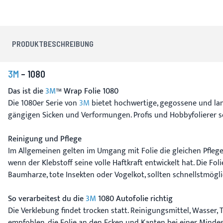
PRODUKTBESCHREIBUNG
3M
– 1080
Das ist die
3M
™ Wrap Folie 1080
Die 1080er Serie von
3M
bietet hochwertige, gegossene und lan
gängigen Sicken und Verformungen. Profis und Hobbyfolierer sc
Reinigung und Pflege
Im Allgemeinen gelten im Umgang mit Folie die gleichen Pflege
wenn der Klebstoff seine volle Haftkraft entwickelt hat. Die F
Baumharze, tote Insekten oder Vogelkot, sollten schnellstmögl
So verarbeitest du die
3M
1080 Autofolie richtig
Die Verklebung findet trocken statt. Reinigungsmittel, Wasser, 
empfohlen, die Folie an den Ecken und Kanten bei einer Mind