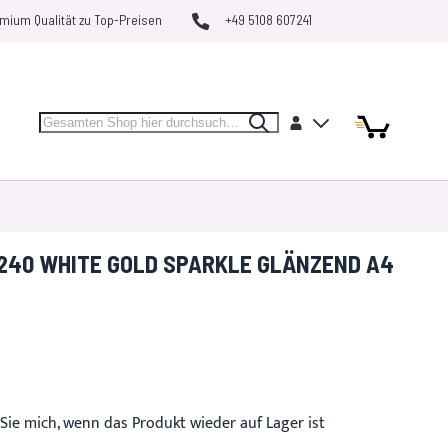
mium Qualität zu Top-Preisen
+49 5108 607241
Search
Artikel
Artikel
Konto
Search
Mein Warenk
MARKEN
RESTPOSTEN
VERGLEICHEN
240 WHITE GOLD SPARKLE GLÄNZEND A4
Sie mich, wenn das Produkt wieder auf Lager ist