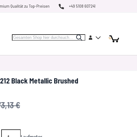
mium Qualität zu Top-Preisen
+49 5108 607241
Search
Artikel
Artikel
Konto
Search
Mein Warenk
MARKEN
RESTPOSTEN
VERGLEICHEN
12 Black Metallic Brushed
VP
73,13 €