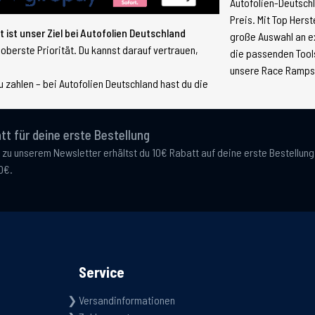
Autofolien-Deutsch
Preis. Mit Top Hers
 ist unser Ziel bei Autofolien Deutschland
große Auswahl an e
 oberste Priorität. Du kannst darauf vertrauen,
die passenden Tools
unsere Race Ramps, 
 zahlen – bei Autofolien Deutschland hast du die
tt für deine erste Bestellung
 zu unserem Newsletter erhältst du 10€ Rabatt auf deine erste Bestellun
0€.
Service
Versandinformationen