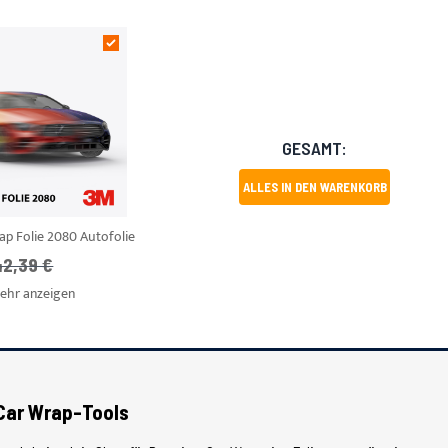
GESAMT:
ALLES IN DEN WARENKORB
p Folie 2080 Autofolie
UVP
42,39 €
ehr anzeigen
Car Wrap-Tools