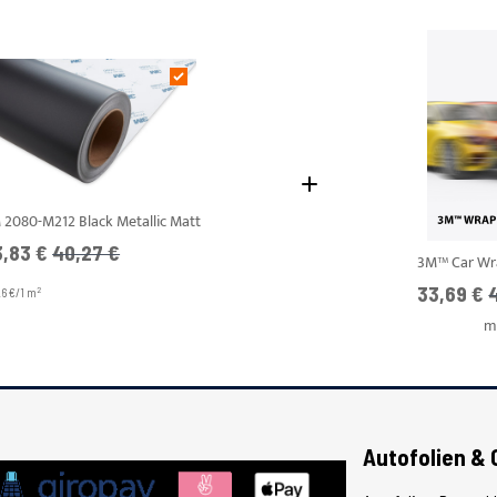
 2080-M212 Black Metallic Matt
gebotspreis
UVP
3,83 €
40,27 €
3M™ Car Wra
Ab
33,69 €
2
26 €/1 m
m
Autofolien & 