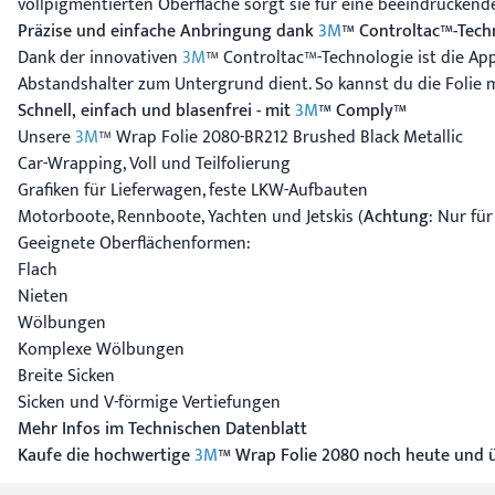
vollpigmentierten Oberfläche sorgt sie für eine beeindruckend
Präzise und einfache Anbringung dank
3M
™ Controltac™-Tech
Dank der innovativen
3M
™ Controltac™-Technologie ist die App
Abstandshalter zum Untergrund dient. So kannst du die Folie 
Schnell, einfach und blasenfrei - mit
3M
™ Comply™
Unsere
3M
™ Wrap Folie 2080-BR212 Brushed Black Metallic
Car-Wrapping, Voll und Teilfolierung
Grafiken für Lieferwagen, feste LKW-Aufbauten
Motorboote, Rennboote, Yachten und Jetskis (
Achtung
: Nur fü
Geeignete Oberflächenformen:
Flach
Nieten
Wölbungen
Komplexe Wölbungen
Breite Sicken
Sicken und V-förmige Vertiefungen
Mehr Infos im Technischen Datenblatt
Kaufe die hochwertige
3M
™ Wrap Folie 2080 noch heute und üb