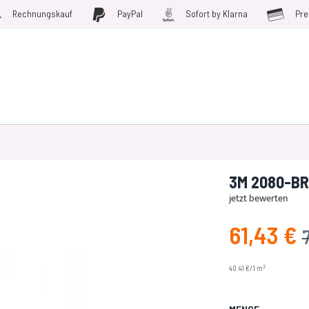
Rechnungskauf
PayPal
Sofort by Klarna
Pre
D WERKZEUGE
MÖBELFOLIEN
PLOTTERFOLIE
SALE
3M 2080-BR2
jetzt bewerten
61,43 €
Angebotspreis
U
2
40.41 €/1 m