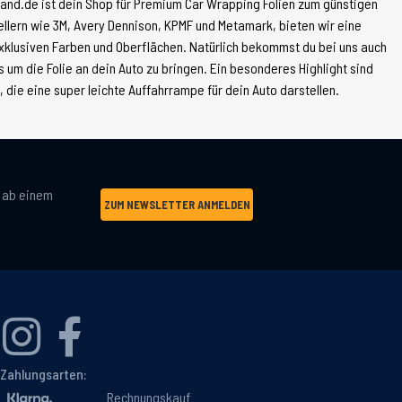
land.de ist dein Shop für Premium Car Wrapping Folien zum günstigen
tellern wie 3M, Avery Dennison, KPMF und Metamark, bieten wir eine
xklusiven Farben und Oberflächen. Natürlich bekommst du bei uns auch
 um die Folie an dein Auto zu bringen. Ein besonderes Highlight sind
die eine super leichte Auffahrrampe für dein Auto darstellen.
g ab einem
ZUM NEWSLETTER ANMELDEN
Zahlungsarten:
Rechnungskauf