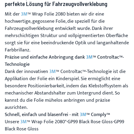
perfekte Lösung für Fahrzeugvollverklebung
Mit der
3M
™ Wrap Folie 2080 bieten wir dir eine
hochwertige, gegossene Folie, die speziell für die
Fahrzeugvollverklebung entwickelt wurde. Dank ihrer
mehrschichtigen Struktur und vollpigmentierten Oberfläche
sorgt sie für eine beeindruckende Optik und langanhaltende
Farbbrillanz.
Präzise und einfache Anbringung dank
3M
™ Controltac™-
Technologie
Dank der innovativen
3M
™ Controltac™-Technologie ist die
Applikation der Folie ein Kinderspiel. Sie ermöglicht eine
besondere Positionierbarkeit, indem das Klebstoffsystem als
mechanischer Abstandshalter zum Untergrund dient. So
kannst du die Folie mühelos anbringen und präzise
ausrichten.
Schnell, einfach und blasenfrei - mit
3M
™ Comply™
Unsere
3M
™ Wrap Folie 2080"-GP99 Black Rose Gloss-GP99
Black Rose Gloss