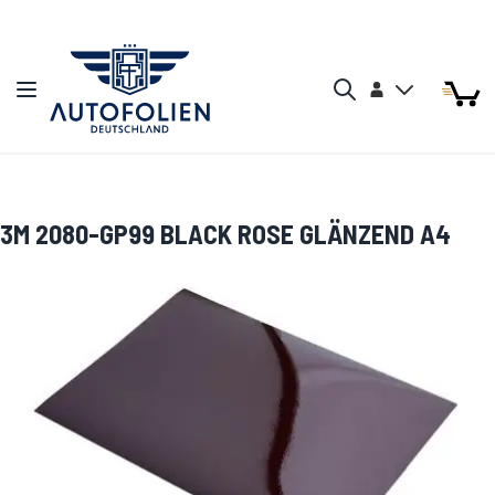
Zum Inhalt springen
Arti
Arti
Konto
Navigation umschalten
Mein W
Search
3M 2080-GP99 BLACK ROSE GLÄNZEND A4