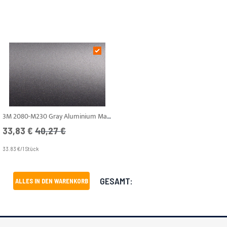
3M 2080-M230 Gray Aluminium Matt
Angebotspreis
UVP
33,83 €
40,27 €
33.83 €/1 Stück
GESAMT:
ALLES IN DEN WARENKORB