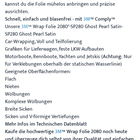
kannst du die Folie mühelos anbringen und präzise
ausrichten.
Schnell, einfach und blasenfrei - mit
3M
™ Comply™
Unsere
3M
™ Wrap Folie 2080"-SP280 Ghost Pearl Satin-
SP280 Ghost Pearl Satin
Car-Wrapping, Voll und Teilfolierung
Grafiken für Lieferwagen, feste LKW-Aufbauten
Motorboote, Rennboote, Yachten und Jetskis (
Achtung
: Nur
für Verklebungen oberhalb der statischen Wasserlinie)
Geeignete Oberflächenformen:
Flach
Nieten
Wölbungen
Komplexe Wölbungen
Breite Sicken
Sicken und V-förmige Vertiefungen
Mehr Infos im Technischen Datenblatt
Kaufe die hochwertige
3M
™ Wrap Folie 2080 noch heute
und überzeuge dich selbst von ihrer Qualität und einfachen