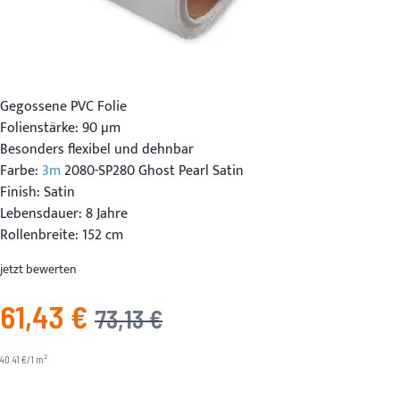
Gegossene PVC Folie
Folienstärke: 90 µm
Besonders flexibel und dehnbar
Farbe:
3m
2080-SP280 Ghost Pearl Satin
Finish: Satin
Lebensdauer: 8 Jahre
Rollenbreite: 152 cm
jetzt bewerten
61,43 €
Angebotspreis
UVP
73,13 €
2
40.41 €/1 m