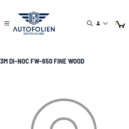
Zum Inhalt springen
Arti
Arti
Konto
Navigation umschalten
Mein W
Search
3M DI-NOC FW-650 FINE WOOD