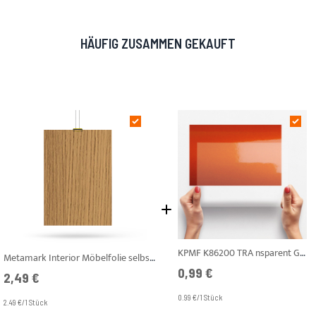
HÄUFIG ZUSAMMEN GEKAUFT
KPMF K86200 TRA nsparent Glänzend High Tack Papier Liner Din A4
Metamark Interior Möbelfolie selbstklebend Prime Oak A4 Muster AF-W10
0,99 €
2,49 €
0.99 €/1 Stück
2.49 €/1 Stück