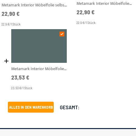
Metamark Interior Möbelfolie selbstklebend Grey Oak 122 cm Breite AF-W02
Metamark Interior Möbelfolie selbstklebend Charred Oak 122 cm Breite AF-W15
22,90 €
22,90 €
22.9 €/1 Stück
22.9 €/1 Stück
Metamark Interior Möbelfolie selbstklebend Soft Matt Norsk 122 cm Breite AF-M05
23,53 €
23.53 €/1 Stück
GESAMT:
ALLES IN DEN WARENKORB