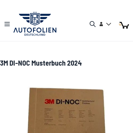
Zum Inhalt springen
Arti
Arti
Konto
Navigation umschalten
Mein W
Search
3M DI-NOC Musterbuch 2024