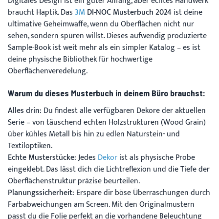
Digitales Design ist ein guter Anfang, aber echtes Handwerk
braucht Haptik. Das
3M
DI-NOC Musterbuch 2024
ist deine
ultimative Geheimwaffe, wenn du Oberflächen nicht nur
sehen, sondern spüren willst. Dieses aufwendig produzierte
Sample-Book ist weit mehr als ein simpler Katalog – es ist
deine physische Bibliothek für hochwertige
Oberflächenveredelung.
Warum du dieses Musterbuch in deinem Büro brauchst:
Alles drin:
Du findest alle verfügbaren Dekore der aktuellen
Serie – von täuschend echten Holzstrukturen (Wood Grain)
über kühles Metall bis hin zu edlen Naturstein- und
Textiloptiken.
Echte Musterstücke:
Jedes
Dekor
ist als physische Probe
eingeklebt. Das lässt dich die Lichtreflexion und die Tiefe der
Oberflächenstruktur präzise beurteilen.
Planungssicherheit:
Erspare dir böse Überraschungen durch
Farbabweichungen am Screen. Mit den Originalmustern
passt du die Folie perfekt an die vorhandene Beleuchtung