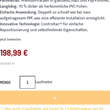
Farbvielfalt
: Premium-Farben in glänzend, matt und Flip-Finishes.
Langlebig
: 70 % dicker als herkömmliche PVC-Folien.
Einfache Anwendung
: Doppelt so schnell wie bei nass
aufgetragenem PPF, was eine effiziente Installation ermöglicht.
Innovative Technologie
: Controltac™ für einfache
Repositionierung und selbstheilende Eigenschaften.
jetzt bewerten
198,99 €
2
130.92 €/1 m
Laufmeter
MENGE
Nur noch 3 Laufmeter auf Lager! In 1-3 Arbeitstagen bei dir.