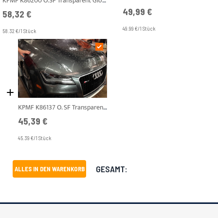
KPMF K86200 O.SF Transparent Gloss 1,245 m Steinschlagschutzfolie
49,99 €
58,32 €
49.99 €/1 Stück
58.32 €/1 Stück
KPMF K86137 O. SF Transparent Gloss 1,245 m Steinschlagschutzfolie
45,39 €
45.39 €/1 Stück
GESAMT:
ALLES IN DEN WARENKORB