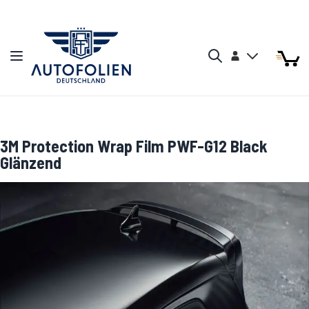
Zum Inhalt springen
Arti
Arti
Konto
Navigation umschalten
Mein W
Search
3M Protection Wrap Film PWF-G12 Black
Glänzend