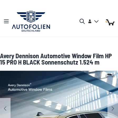
Zum Inhalt springen
Arti
Arti
Konto
Navigation umschalten
Mein W
Search
Avery Dennison Automotive Window Film HP
15 PRO H BLACK Sonnenschutz 1.524 m