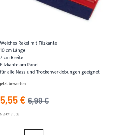
Weiches Rakel mit Filzkante
10 cm Länge
7 cm Breite
Filzkante am Rand
für alle Nass und Trockenverklebungen geeignet
jetzt bewerten
5,55 €
Angebotspreis
UVP
6,99 €
5.55 €/1 Stück