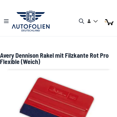
Zum Inhalt springen
Arti
Arti
Konto
Navigation umschalten
Mein W
Search
Avery Dennison Rakel mit Filzkante Rot Pro
Flexible (Weich)