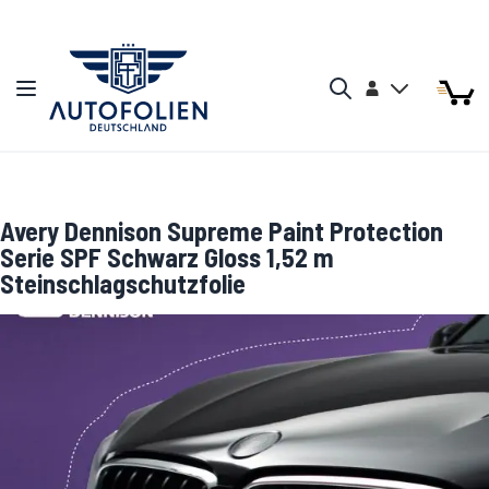
Zum Inhalt springen
Arti
Arti
Konto
Navigation umschalten
Mein W
Search
Avery Dennison Supreme Paint Protection
Serie SPF Schwarz Gloss 1,52 m
Steinschlagschutzfolie