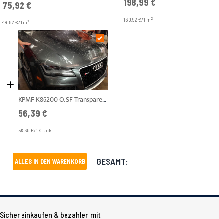
198,99 €
75,92 €
2
130.92 €/1 m
2
49.82 €/1 m
KPMF K86200 O. SF Transparent Gloss 1,245 m Steinschlagschutzfolie
56,39 €
56.39 €/1 Stück
GESAMT:
ALLES IN DEN WARENKORB
Sicher einkaufen & bezahlen mit