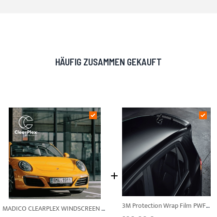
HÄUFIG ZUSAMMEN GEKAUFT
3M Protection Wrap Film PWF-G12 Black Glänzend
MADICO CLEARPLEX WINDSCREEN PROT. 400 Transparent Gloss 1,524 m Windschutzscheibenfolie (Steinschlagschutzfolie)