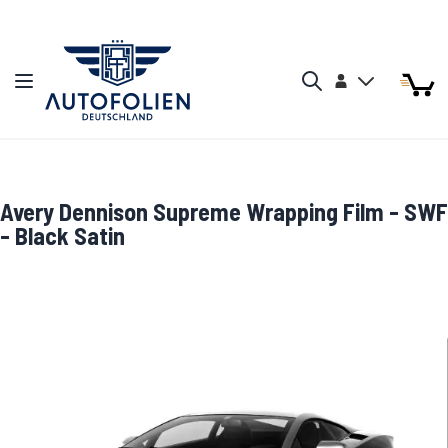
Zum Inhalt springen
Arti
Arti
Konto
Navigation umschalten
Mein W
Search
Avery Dennison Supreme Wrapping Film - SWF
- Black Satin