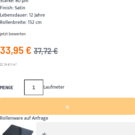
Stärke: 80 μm
Finish: Satin
Lebensdauer: 12 Jahre
Rollenbreite: 152 cm
jetzt bewerten
33,95 €
Angebotspreis
UVP
37,72 €
2
22.34 €/1 m
Laufmeter
MENGE
Rollenware auf Anfrage
ab