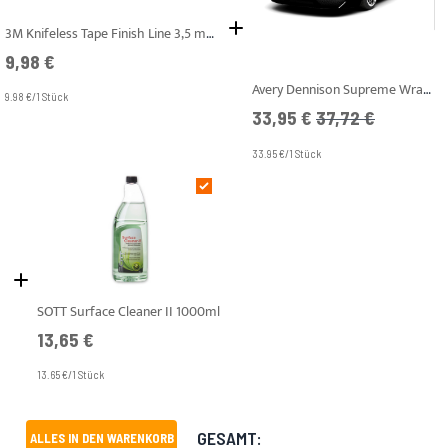
3M Knifeless Tape Finish Line 3,5 mm x 10 m
9,98 €
Avery Dennison Supreme Wrapping Film - SWF - Dark Basalt Metallic Satin
9.98 €/1 Stück
Angebotspreis
UVP
33,95 €
37,72 €
33.95 €/1 Stück
SOTT Surface Cleaner II 1000ml
13,65 €
13.65 €/1 Stück
GESAMT:
ALLES IN DEN WARENKORB