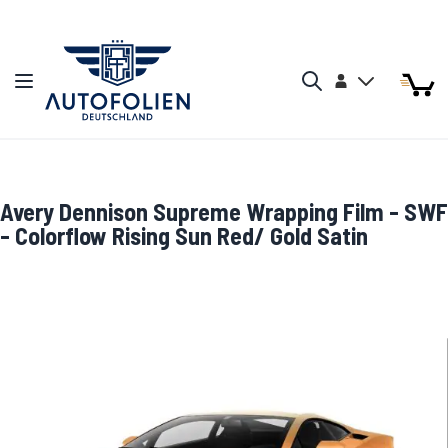
Zum Inhalt springen
Arti
Arti
Konto
Navigation umschalten
Mein W
Search
Avery Dennison Supreme Wrapping Film - SWF
- Colorflow Rising Sun Red/ Gold Satin