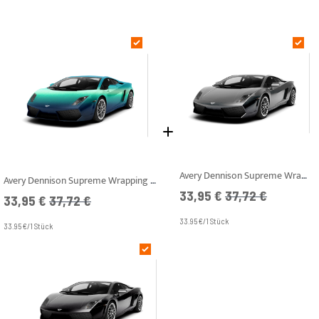
Avery Dennison Supreme Wrapping Film - SWF - Dove Grey Metallic Satin
Avery Dennison Supreme Wrapping Film - SWF - Cool Teal Metallic Satin
Angebotspreis
UVP
33,95 €
37,72 €
Angebotspreis
UVP
33,95 €
37,72 €
33.95 €/1 Stück
33.95 €/1 Stück