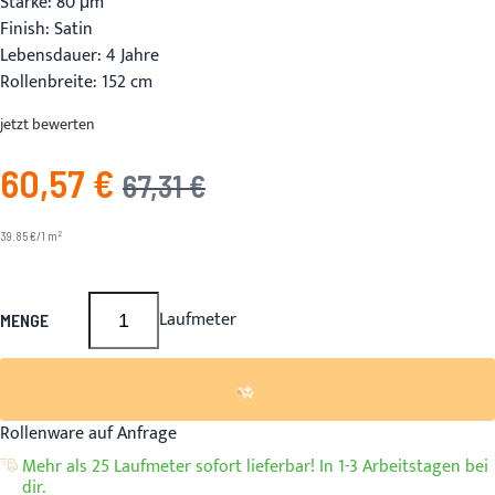
Stärke: 80 μm
Finish: Satin
Lebensdauer: 4 Jahre
Rollenbreite: 152 cm
jetzt bewerten
60,57 €
Angebotspreis
UVP
67,31 €
2
39.85 €/1 m
Laufmeter
MENGE
Rollenware auf Anfrage
Mehr als 25 Laufmeter sofort lieferbar! In 1-3 Arbeitstagen bei
dir.