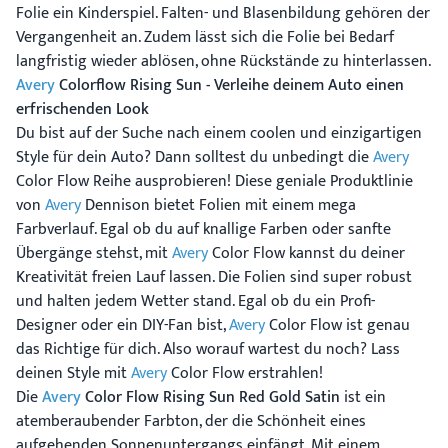
Folie ein Kinderspiel. Falten- und Blasenbildung gehören der
Vergangenheit an. Zudem lässt sich die Folie bei Bedarf
langfristig wieder ablösen, ohne Rückstände zu hinterlassen.
Avery
Colorflow Rising Sun - Verleihe deinem Auto einen
erfrischenden Look
Du bist auf der Suche nach einem coolen und einzigartigen
Style für dein Auto? Dann solltest du unbedingt die
Avery
Color Flow Reihe ausprobieren! Diese geniale Produktlinie
von
Avery
Dennison bietet Folien mit einem mega
Farbverlauf. Egal ob du auf knallige Farben oder sanfte
Übergänge stehst, mit
Avery
Color Flow kannst du deiner
Kreativität freien Lauf lassen. Die Folien sind super robust
und halten jedem Wetter stand. Egal ob du ein Profi-
Designer oder ein DIY-Fan bist,
Avery
Color Flow ist genau
das Richtige für dich. Also worauf wartest du noch? Lass
deinen Style mit
Avery
Color Flow erstrahlen!
Die
Avery
Color Flow Rising Sun Red Gold Satin
ist ein
atemberaubender Farbton, der die Schönheit eines
aufgehenden Sonnenuntergangs einfängt. Mit einem