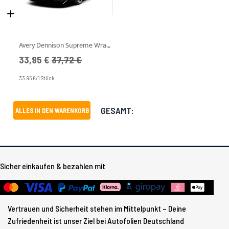
Avery Dennison Supreme Wrapping Film - SWF - Black Satin
Angebotspreis
UVP
33,95 €
37,72 €
33.95 €/1 Stück
GESAMT:
ALLES IN DEN WARENKORB
Sicher einkaufen & bezahlen mit
Vertrauen und Sicherheit stehen im Mittelpunkt – Deine
Zufriedenheit ist unser Ziel bei Autofolien Deutschland