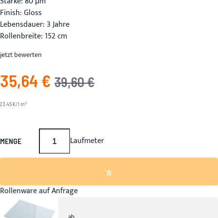
Stärke: 80 μm
Finish: Gloss
Lebensdauer: 3 Jahre
Rollenbreite: 152 cm
jetzt bewerten
35,64 €
Angebotspreis
UVP
39,60 €
2
23.45 €/1 m
Laufmeter
MENGE
Rollenware auf Anfrage
ab