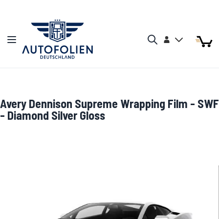
Zum Inhalt springen
Arti
Arti
Konto
Navigation umschalten
Mein W
Search
Avery Dennison Supreme Wrapping Film - SWF
- Diamond Silver Gloss