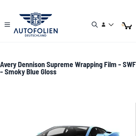
Zum Inhalt springen
Arti
Arti
Konto
Navigation umschalten
Mein W
Search
Avery Dennison Supreme Wrapping Film - SWF
- Smoky Blue Gloss