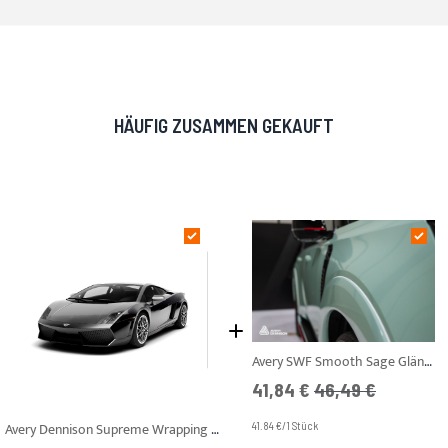
HÄUFIG ZUSAMMEN GEKAUFT
Avery SWF Smooth Sage Glänzend - Supercar Blondie Sonderfarbe
Angebotspreis
UVP
41,84 €
46,49 €
Avery Dennison Supreme Wrapping Film - SWF - Rock Grey Gloss
41.84 €/1 Stück