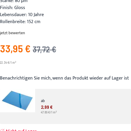
Stärke: 80 μm
Finish: Gloss
Lebensdauer: 10 Jahre
Rollenbreite: 152 cm
jetzt bewerten
33,95 €
Angebotspreis
UVP
37,72 €
2
22.34 €/1 m
Benachrichtigen Sie mich, wenn das Produkt wieder auf Lager ist
ab
2,99 €
2
47.89 €/1 m