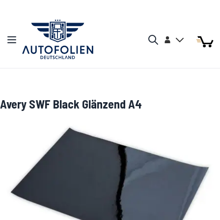
Zum Inhalt springen
Arti
Arti
Konto
Navigation umschalten
Mein W
Search
Avery SWF Black Glänzend A4