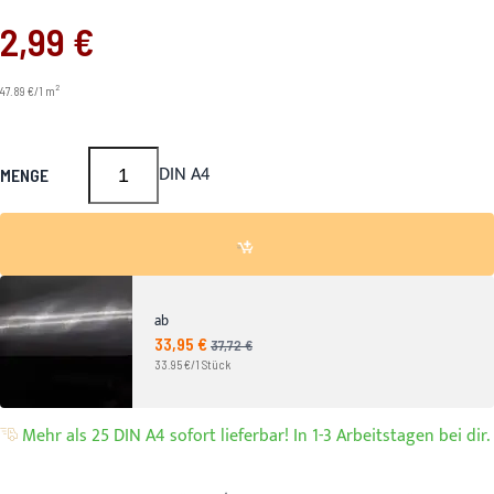
2,99 €
2
47.89 €/1 m
DIN A4
MENGE
ab
33,95 €
Angebotspreis
37,72 €
UVP
33.95 €/1 Stück
Mehr als 25 DIN A4 sofort lieferbar! In 1-3 Arbeitstagen bei dir.