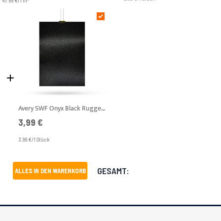
47.89 €/1 m
Avery SWF Onyx Black Rugged A4 Muster
3,99 €
3.99 €/1 Stück
GESAMT:
ALLES IN DEN WARENKORB