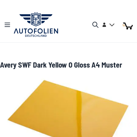
Zum Inhalt springen
Arti
Arti
Konto
Navigation umschalten
Mein W
Search
Avery SWF Dark Yellow O Gloss A4 Muster