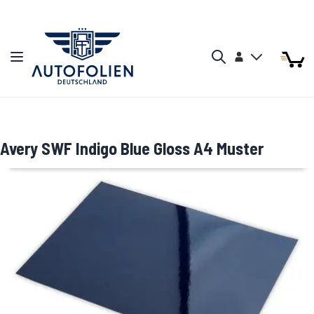
Zum Inhalt springen
Arti
Arti
Konto
Navigation umschalten
Mein W
Search
Avery SWF Indigo Blue Gloss A4 Muster