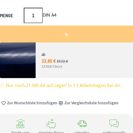
DIN A4
MENGE
ab
33,95 €
Angebotspreis
37,72 €
UVP
33.95 €/1 Stück
Nur noch 21 DIN A4 auf Lager! In 1-3 Arbeitstagen bei dir.
Zur Wunschliste hinzufügen
Zur Vergleichsliste hinzufügen