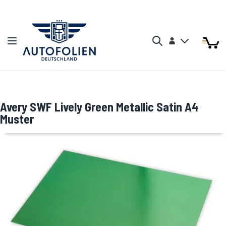
Zum Inhalt springen
Arti
Arti
Konto
Navigation umschalten
Mein W
Search
Avery SWF Lively Green Metallic Satin A4
Muster