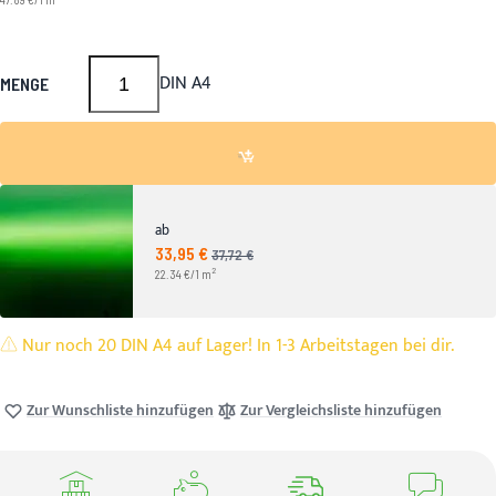
DIN A4
MENGE
ab
33,95 €
Angebotspreis
37,72 €
UVP
2
22.34 €/1 m
Nur noch 20 DIN A4 auf Lager! In 1-3 Arbeitstagen bei dir.
Zur Wunschliste hinzufügen
Zur Vergleichsliste hinzufügen