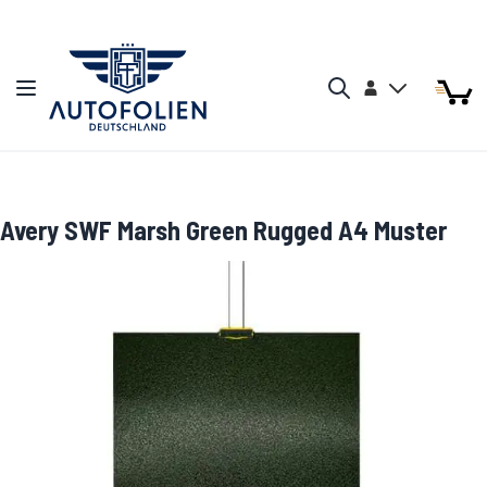
Zum Inhalt springen
Arti
Arti
Konto
Navigation umschalten
Mein W
Search
Avery SWF Marsh Green Rugged A4 Muster