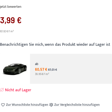
jetzt bewerten
3,99 €
2
63.92 €/1 m
Benachrichtigen Sie mich, wenn das Produkt wieder auf Lager ist
ab
60,57 €
Angebotspreis
67,31 €
UVP
2
39.85 €/1 m
Nicht auf Lager
Zur Wunschliste hinzufügen
Zur Vergleichsliste hinzufügen