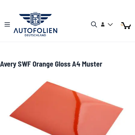
Zum Inhalt springen
Arti
Arti
Konto
Navigation umschalten
Mein W
Search
Avery SWF Orange Gloss A4 Muster