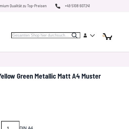
mium Qualität zu Top-Preisen
+49 5108 607241
Search
Artikel
Artikel
Konto
Search
Mein Warenk
MARKEN
RESTPOSTEN
VERGLEICHEN
ellow Green Metallic Matt A4 Muster
DIN A4