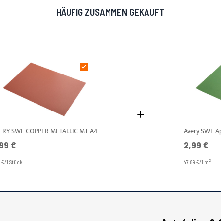
HÄUFIG ZUSAMMEN GEKAUFT
ERY SWF COPPER METALLIC MT A4
99 €
2,99 €
2
9 €/1 Stück
47.89 €/1 m