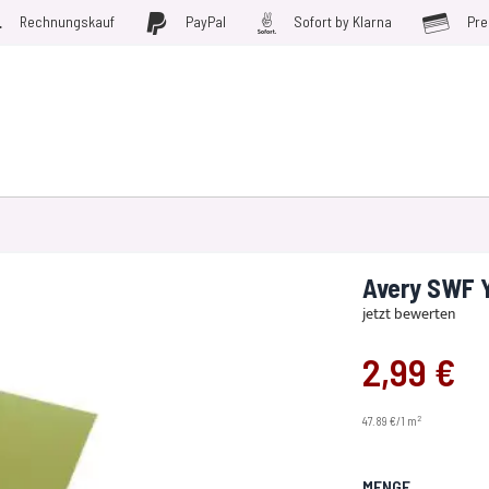
Rechnungskauf
PayPal
Sofort by Klarna
Pre
D WERKZEUGE
MÖBELFOLIEN
PLOTTERFOLIE
SALE
Avery SWF Y
jetzt bewerten
2,99 €
2
47.89 €/1 m
MENGE