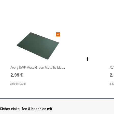
Avery SWF Moss Green Metallic Matt A4 Muster
AV
2,99 €
2,
2.99 €/1 Stück
2.9
Sicher einkaufen & bezahlen mit