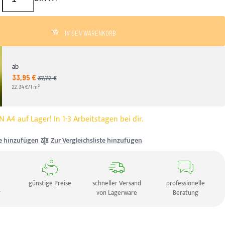
IN DEN WARENKORB
ab
33,95 €
Angebotspreis
37,72 €
UVP
2
22.34 €/1 m
 A4 auf Lager! In 1-3 Arbeitstagen bei dir.
e hinzufügen
Zur Vergleichsliste hinzufügen
günstige Preise
schneller Versand
professionelle
r
von Lagerware
Beratung