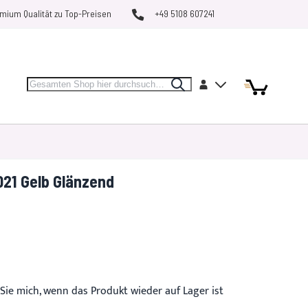
mium Qualität zu Top-Preisen
+49 5108 607241
Search
Artikel
Artikel
Konto
Search
Mein Warenk
MARKEN
RESTPOSTEN
VERGLEICHEN
021 Gelb Glänzend
Sie mich, wenn das Produkt wieder auf Lager ist