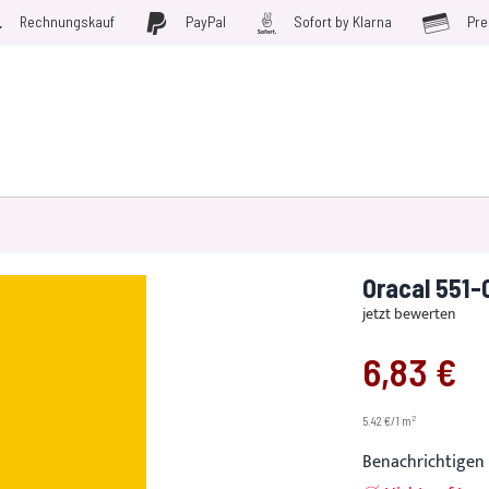
Rechnungskauf
PayPal
Sofort by Klarna
Pre
D WERKZEUGE
MÖBELFOLIEN
PLOTTERFOLIE
SALE
Oracal 551-
jetzt bewerten
6,83 €
2
5.42 €/1 m
Benachrichtigen 