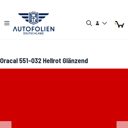
Zum Inhalt springen
Arti
Arti
Konto
Navigation umschalten
Mein W
Search
Oracal 551-032 Hellrot Glänzend