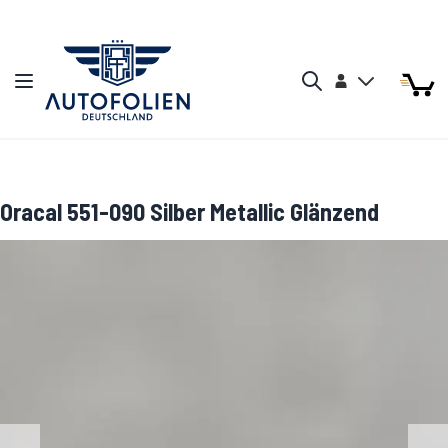
Zum Inhalt springen
Arti
Arti
Konto
Navigation umschalten
Mein W
Search
Oracal 551-090 Silber Metallic Glänzend