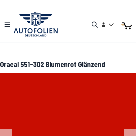
Zum Inhalt springen
Arti
Arti
Konto
Navigation umschalten
Mein W
Search
Oracal 551-302 Blumenrot Glänzend