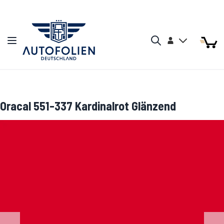
Zum Inhalt springen
Arti
Arti
Konto
Navigation umschalten
Mein W
Search
Oracal 551-337 Kardinalrot Glänzend