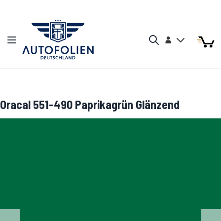
Zum Inhalt springen
Arti
Arti
Konto
Navigation umschalten
Mein W
Search
Oracal 551-490 Paprikagrün Glänzend