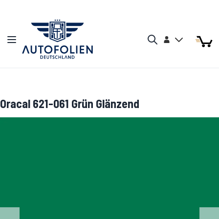
Zum Inhalt springen
Arti
Arti
Konto
Navigation umschalten
Mein W
Search
Oracal 621-061 Grün Glänzend