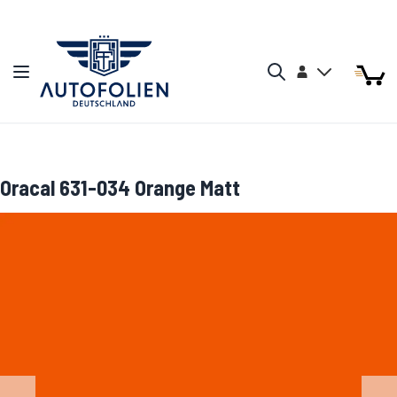
Zum Inhalt springen
Arti
Arti
Konto
Navigation umschalten
Mein W
Search
Oracal 631-034 Orange Matt