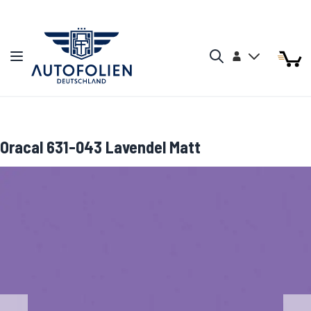
Zum Inhalt springen
Arti
Arti
Konto
Navigation umschalten
Mein W
Search
Oracal 631-043 Lavendel Matt