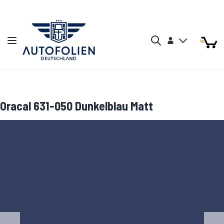
Zum Inhalt springen
Arti
Arti
Konto
Navigation umschalten
Mein W
Search
Oracal 631-050 Dunkelblau Matt