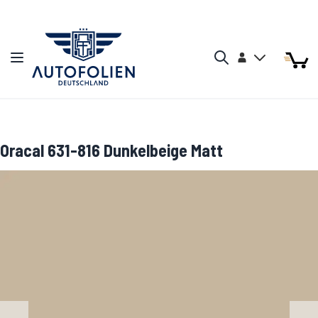
Zum Inhalt springen
Arti
Arti
Konto
Navigation umschalten
Mein W
Search
Oracal 631-816 Dunkelbeige Matt