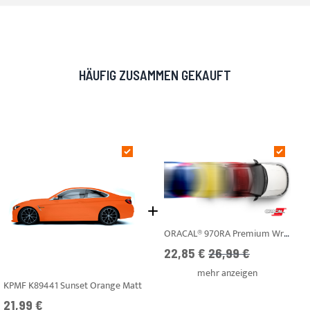
HÄUFIG ZUSAMMEN GEKAUFT
ORACAL® 970RA Premium Wrapping Cast - Autofolie
Ab
UVP
22,85 €
26,99 €
mehr anzeigen
KPMF K89441 Sunset Orange Matt
21,99 €