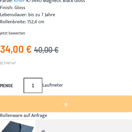
Farbe:
KPMF
K75440 Magnetic Black Gloss
Finish: Gloss
Lebensdauer: bis zu 7 Jahre
Rollenbreite: 152,4 cm
jetzt bewerten
34,00 €
Angebotspreis
UVP
40,00 €
2
22.31 €/1 m
Laufmeter
MENGE
Rollenware auf Anfrage
ab