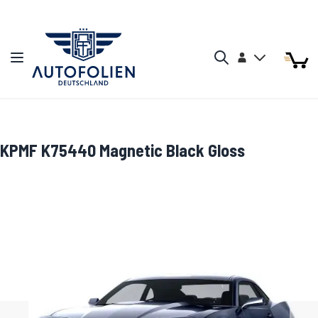
Zum Inhalt springen
Arti
Arti
Konto
Navigation umschalten
Mein W
Search
KPMF K75440 Magnetic Black Gloss