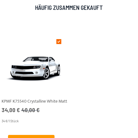
HÄUFIG ZUSAMMEN GEKAUFT
KPMF K75540 Crystalline White Matt
Angebotspreis
UVP
34,00 €
40,00 €
34 €/1 Stück