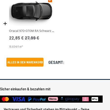
Oracal 970-070M RA Schwarz Matt
Angebotspreis
UVP
22,85 €
27,99 €
2
15.03 €/1 m
GESAMT:
ALLES IN DEN WARENKORB
Sicher einkaufen & bezahlen mit
Vertrauen und Sicherheit stehen im Mittelpunkt – Deine