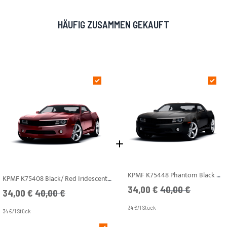
HÄUFIG ZUSAMMEN GEKAUFT
KPMF K75448 Phantom Black Metallic Gloss
KPMF K75408 Black/ Red Iridescent Gloss
Angebotspreis
UVP
34,00 €
40,00 €
Angebotspreis
UVP
34,00 €
40,00 €
34 €/1 Stück
34 €/1 Stück