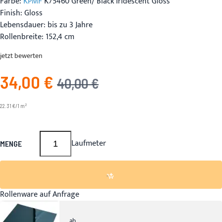
Farbe:
KPMF
K75460 Green/ Black Iridescent Gloss
Finish: Gloss
Lebensdauer: bis zu 3 Jahre
Rollenbreite: 152,4 cm
jetzt bewerten
34,00 €
Angebotspreis
UVP
40,00 €
2
22.31 €/1 m
Laufmeter
MENGE
Rollenware auf Anfrage
ab