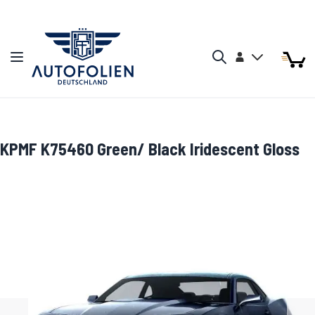
Zum Inhalt springen
Arti
Arti
Konto
Navigation umschalten
Mein W
Search
KPMF K75460 Green/ Black Iridescent Gloss