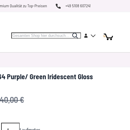
mium Qualität zu Top-Preisen
+49 5108 607241
Search
Artikel
Artikel
Konto
Search
Mein Warenk
MARKEN
RESTPOSTEN
VERGLEICHEN
 Purple/ Green Iridescent Gloss
UVP
40,00 €