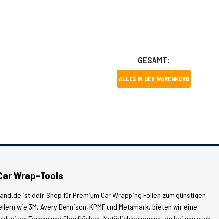
GESAMT:
ALLES IN DEN WARENKORB
Car Wrap-Tools
land.de ist dein Shop für Premium Car Wrapping Folien zum günstigen
tellern wie 3M, Avery Dennison, KPMF und Metamark, bieten wir eine
xklusiven Farben und Oberflächen. Natürlich bekommst du bei uns auch