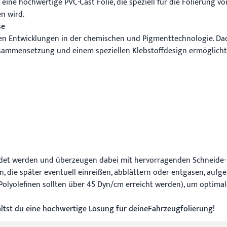
 eine hochwertige PVC-Cast Folie, die speziell für die Folierung
n wird.
se
n Entwicklungen in der chemischen und Pigmenttechnologie. Dadu
zusammensetzung und einem speziellen Klebstoffdesign ermöglich
det werden und überzeugen dabei mit hervorragenden Schneide- un
, die später eventuell einreißen, abblättern oder entgasen, aufg
lyolefinen sollten über 45 Dyn/cm erreicht werden), um optimale
ältst du eine hochwertige Lösung für deineFahrzeugfolierung!