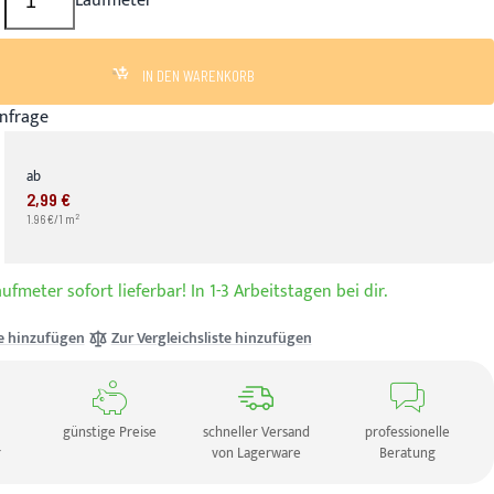
Laufmeter
IN DEN WARENKORB
nfrage
ab
2,99 €
2
1.96 €/1 m
ufmeter sofort lieferbar! In 1-3 Arbeitstagen bei dir.
e hinzufügen
Zur Vergleichsliste hinzufügen
günstige Preise
schneller Versand
professionelle
r
von Lagerware
Beratung