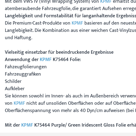
Mit dem VWS IV (Vinyl Wrapping System) von
KPMF
erhältst du
atemberaubende Fahrzeugfolie, die garantiert Aufsehen errege
Langlebigkeit und Formstabilität für langanhaltende Ergebnis
Die Premium-Cast-Produkte von
KPMF
basieren auf den neueste
Langlebigkeit. Die Kombination aus einer weichen Cast-Vinyl
und Haftung.
Vielseitig einsetzbar für beeindruckende Ergebnisse
Anwendung der
KPMF
K75464 Folie:
Fahzeugfolierungen
Fahrzeuggrafiken
Schilder
Aufkleber
Sie können sowohl im Innen- als auch im Außenbereich verwen
von
KPMF
nicht auf unsoliden Oberflächen oder auf Oberflächen
Oberflächenspannung von mehr als 40 Dyn/cm aufweisen (bei Po
Mit der
KPMF
K75464 Purple/ Green Iridescent Gloss Folie erh