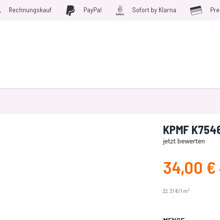
Rechnungskauf
PayPal
Sofort by Klarna
Pre
D WERKZEUGE
MÖBELFOLIEN
PLOTTERFOLIE
SALE
KPMF K75464
jetzt bewerten
34,00 €
Angebotspreis
2
22.31 €/1 m