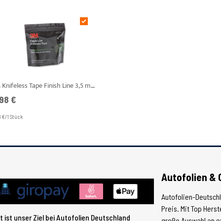
3M Knifeless Tape Finish Line 3,5 mm x 10 m
98 €
8 €/1 Stück
Autofolien & 
Autofolien-Deutsch
Preis. Mit Top Hers
 ist unser Ziel bei Autofolien Deutschland
große Auswahl an e