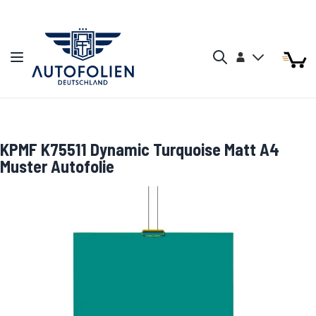
Zum Inhalt springen
Arti
Arti
Konto
Navigation umschalten
Mein W
Search
KPMF K75511 Dynamic Turquoise Matt A4
Muster Autofolie