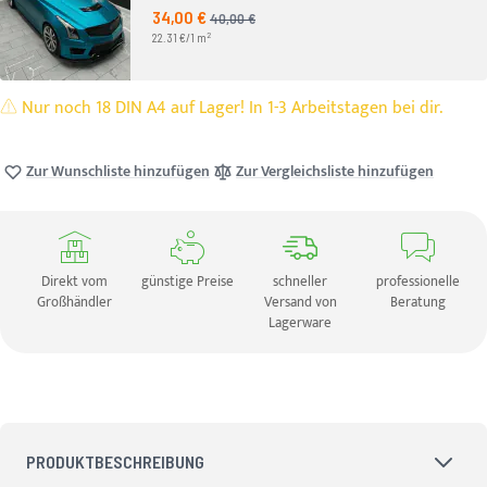
34,00 €
Angebotspreis
40,00 €
UVP
2
22.31 €/1 m
Nur noch 18 DIN A4 auf Lager! In 1-3 Arbeitstagen bei dir.
Zur Wunschliste hinzufügen
Zur Vergleichsliste hinzufügen
Direkt vom
günstige Preise
schneller
professionelle
Großhändler
Versand von
Beratung
Lagerware
PRODUKTBESCHREIBUNG