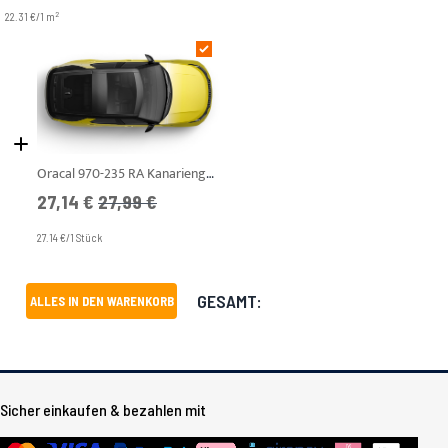
2
22.31 €/1 m
Oracal 970-235 RA Kanariengelb Gloss
Angebotspreis
UVP
27,14 €
27,99 €
27.14 €/1 Stück
GESAMT:
ALLES IN DEN WARENKORB
Sicher einkaufen & bezahlen mit