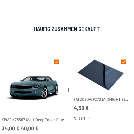
HÄUFIG ZUSAMMEN GEKAUFT
3M 2080-GP272 MIDNIGHT BLUE GLÄNZEND A4
4,50 €
2
KPMF K75567 Matt Deep Topaz Blue
72.12 €/1 m
Angebotspreis
UVP
34,00 €
40,00 €