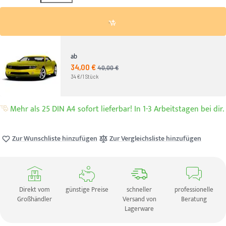
ab
34,00 €
Angebotspreis
40,00 €
UVP
34 €/1 Stück
Mehr als 25 DIN A4 sofort lieferbar! In 1-3 Arbeitstagen bei dir.
Zur Wunschliste hinzufügen
Zur Vergleichsliste hinzufügen
Direkt vom
günstige Preise
schneller
professionelle
Großhändler
Versand von
Beratung
Lagerware