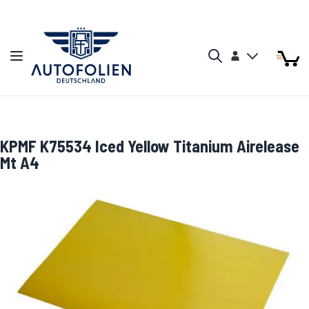
Zum Inhalt springen
Arti
Arti
Konto
Navigation umschalten
Mein W
Search
KPMF K75534 Iced Yellow Titanium Airelease
Mt A4