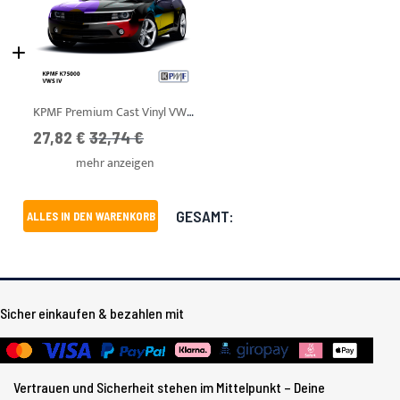
KPMF Premium Cast Vinyl VWS IV K75000
Ab
UVP
27,82 €
32,74 €
mehr anzeigen
GESAMT:
ALLES IN DEN WARENKORB
Sicher einkaufen & bezahlen mit
Vertrauen und Sicherheit stehen im Mittelpunkt – Deine