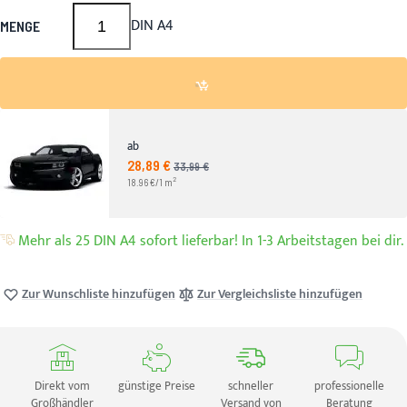
DIN A4
MENGE
ab
28,89 €
Angebotspreis
33,99 €
UVP
2
18.96 €/1 m
Mehr als 25 DIN A4 sofort lieferbar! In 1-3 Arbeitstagen bei dir.
Zur Wunschliste hinzufügen
Zur Vergleichsliste hinzufügen
Direkt vom
günstige Preise
schneller
professionelle
Großhändler
Versand von
Beratung