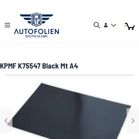
Zum Inhalt springen
Arti
Arti
Konto
Navigation umschalten
Mein W
Search
KPMF K75547 Black Mt A4