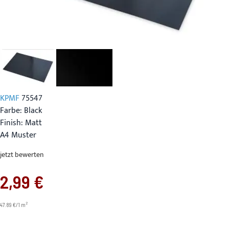
KPMF
75547
Farbe: Black
Finish: Matt
A4 Muster
jetzt bewerten
2,99 €
2
47.89 €/1 m