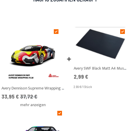
Avery SWF Black Matt A4 Muster
2,99 €
Avery Dennison Supreme Wrapping Folie™
2.99 €/1 Stück
Ab
UVP
33,95 €
37,72 €
mehr anzeigen