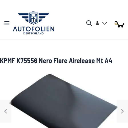
Zum Inhalt springen
Arti
Arti
Konto
Navigation umschalten
Mein W
Search
KPMF K75556 Nero Flare Airelease Mt A4