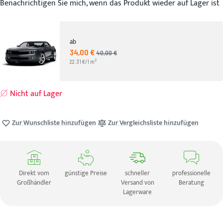
Benachrichtigen Sie mich, wenn das Produkt wieder auf Lager ist
ab
34,00 €
Angebotspreis
40,00 €
UVP
2
22.31 €/1 m
Nicht auf Lager
Zur Wunschliste hinzufügen
Zur Vergleichsliste hinzufügen
Direkt vom
günstige Preise
schneller
professionelle
Großhändler
Versand von
Beratung
Lagerware