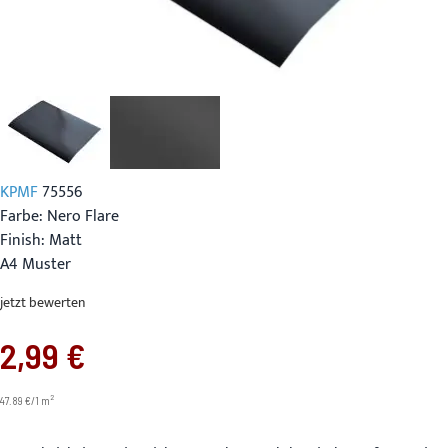
KPMF
75556
Farbe: Nero Flare
Finish: Matt
A4 Muster
jetzt bewerten
2,99 €
2
47.89 €/1 m